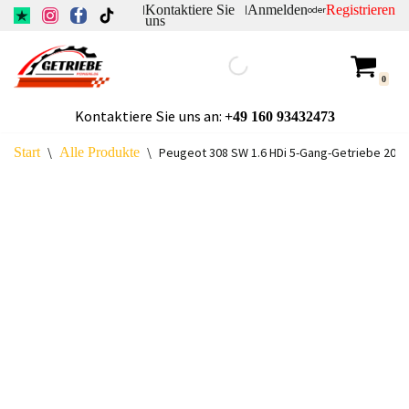
Kontaktiere Sie
Anmelden
Registrieren
|
|
oder
uns
Zum
Inhalt
0
springen
Kontaktiere Sie uns an:
+49
160 93432473
Start
\
Alle Produkte
\
Peugeot 308 SW 1.6 HDi 5-Gang-Getriebe 20D