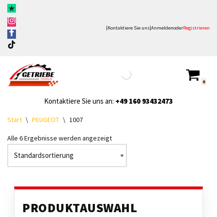
Zum
|
Kontaktiere Sie uns
|
Anmelden
oder
Registrieren
Inhalt
springen
0
Kontaktiere Sie uns an:
+49
160 93432473
Start
\
PEUGEOT
\
1007
Alle 6 Ergebnisse werden angezeigt
PRODUKTAUSWAHL