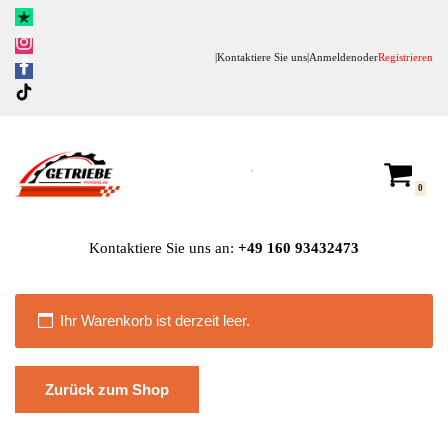
Zum
|
Kontaktiere Sie uns
|
Anmelden
oder
Registrieren
Inhalt
springen
0
Kontaktiere Sie uns an:
+49
160 93432473
Ihr Warenkorb ist derzeit leer.
Zurück zum Shop