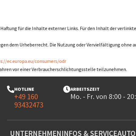
aftung für die Inhalte externer Links. Für den Inhalt der verlinkt
liegen dem Urheberrecht. Die Nutzung oder Vervielfältigung ohne 
s://ec.europa.eu/consumers/odr
rfahren vor einer Verbraucherschlichtungsstelle teilzunehmen.
HOTLINE
ARBEITSZEIT
+49 160
Mo. - Fr. von 8:00 - 2
93432473
UNTERNEHMEN
INFOS & SERVICE
AUTO