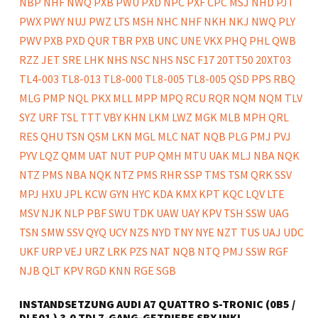
INSTANDSETZUNG AUDI A7 QUATTRO S-TRONIC (0B5 /
DL501 ) 3.0 TDI 7-GANG-GETRIEBE SBX INKL.