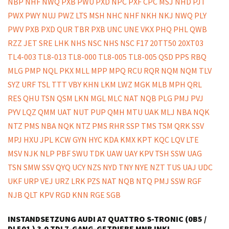
INSTANDSETZUNG AUDI A7 QUATTRO S-TRONIC (0B5 /
DL501 ) 3.0 TDI 7-GANG-GETRIEBE MNB INKL.