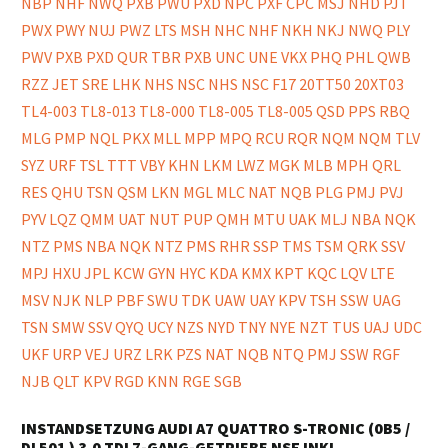
INSTANDSETZUNG AUDI A7 QUATTRO S-TRONIC (0B5 /
DL501 ) 3.0 TDI 7-GANG-GETRIEBE NSF INKL.