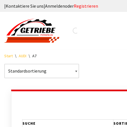
|
Kontaktiere Sie uns
|
Anmelden
oder
Registrieren
Zum
Inhalt
springen
Start
\
AUDI
\
A7
SUCHE
SORTI