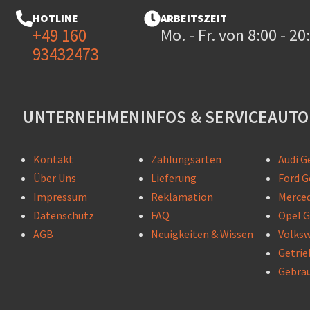
HOTLINE
ARBEITSZEIT
+49 160
Mo. - Fr. von 8:00 - 2
93432473
UNTERNEHMEN
INFOS & SERVICE
AUTO
Kontakt
Zahlungsarten
Audi G
Über Uns
Lieferung
Ford G
Impressum
Reklamation
Merced
Datenschutz
FAQ
Opel G
AGB
Neuigkeiten & Wissen
Volksw
Getrie
Gebrau