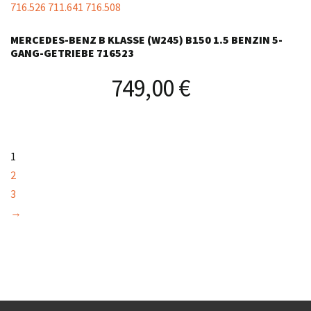
MERCEDES-BENZ B KLASSE (W245) B150 1.5 BENZIN 5-
GANG-GETRIEBE 716523
749,00
€
1
2
3
→