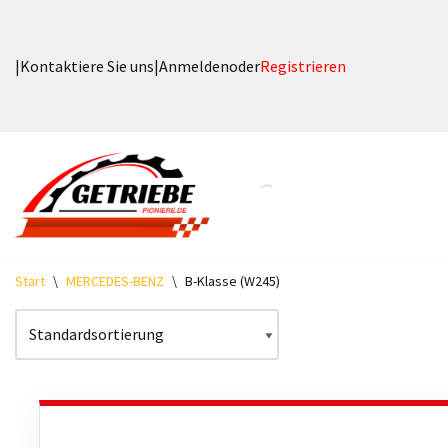
Zum
|
Kontaktiere Sie uns
|
Anmelden
oder
Registrieren
Inhalt
springen
Start
\
MERCEDES-BENZ
\
B-Klasse (W245)