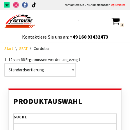
|
Kontaktiere Sie uns
|
Anmelden
oder
Registrieren
Zum
Inhalt
0
springen
Kontaktiere Sie uns an:
+49
160 93432473
Start
\
SEAT
\
Cordoba
1–12 von 66 Ergebnissen werden angezeigt
PRODUKTAUSWAHL
SUCHE