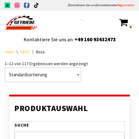
|
Kontaktiere Sie uns
|
Anmelden
oder
Registrieren
Zum
Inhalt
0
springen
Kontaktiere Sie uns an:
+49
160 93432473
Start
\
SEAT
\
Ibiza
1–12 von 117 Ergebnissen werden angezeigt
PRODUKTAUSWAHL
SUCHE