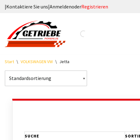
|
Kontaktiere Sie uns
|
Anmelden
oder
Registrieren
Zum
Inhalt
springen
Start
\
VOLKSWAGEN VW
\
Jetta
SUCHE
SORTI