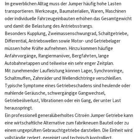
Im gewerblichen Alltag muss der Jumper häufig hohe Lasten
transportieren. Werkzeuge, Baumaterialien, Waren, Maschinen
oder individuelle Fahrzeugeinbauten erhöhen das Gesamtgewicht
und damit die Belastung des Antriebsstrangs.
Besonders Kupplung, Zweimassenschwungrad, Schaltgetriebe,
Differential, Antriebswellen sowie Motor- und Getriebelager
müssen hohe Kräfte aufnehmen. Hinzu kommen häufige
Anfahrvorgänge, Rangiermanöver, Bergfahrten, lange
Autobahnetappen und teilweise ein sehr enger Zeitplan.
Mit zunehmender Laufleistung können Lager, Synchronringe,
Schaltmuffen, Zahnräder und Wellendichtringe verschleißen.
Typische Symptome eines Getriebeschadens sind heulende oder
mahlende Geräusche, schwergängige Gangwechsel,
Getriebeölverlust, Vibrationen oder ein Gang, der unter Last
herausspringt.
Ein professionell generalüberholtes Citroën Jumper Getriebe kann
eine wirtschaftliche Alternative zum fabrikneuen Bauteil oder zu
einem ungeprüften Gebrauchtgetriebe darstellen. Die Einheit wird
vollständig zerlegt, gereinigt und technisch kontrolliert.