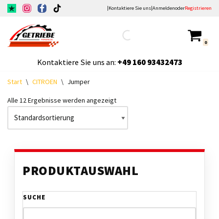
|
Kontaktiere Sie uns
|
Anmelden
oder
Registrieren
Zum
Inhalt
0
springen
Kontaktiere Sie uns an:
+49
160 93432473
Start
\
CITROEN
\
Jumper
Alle 12 Ergebnisse werden angezeigt
PRODUKTAUSWAHL
SUCHE