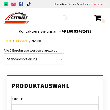
|
Kontaktiere Sie uns
|
Anmelden
oder
Registrieren
Zum
Inhalt
0
springen
Kontaktiere Sie uns an:
+49
160 93432473
Start
\
NISSAN
\
NV300
Alle 5 Ergebnisse werden angezeigt
PRODUKTAUSWAHL
SUCHE