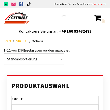
|
Kontaktiere Sie uns
|
Anmelden
oder
Registrieren
Zum
Inhalt
0
springen
Kontaktiere Sie uns an:
+49
160 93432473
Start
\
SKODA
\
Octavia
1–12 von 236 Ergebnissen werden angezeigt
PRODUKTAUSWAHL
SUCHE