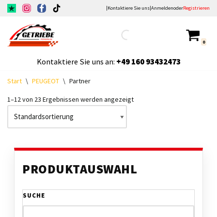
|
Kontaktiere Sie uns
|
Anmelden
oder
Registrieren
Zum
Inhalt
0
springen
Kontaktiere Sie uns an:
+49
160 93432473
Start
\
PEUGEOT
\
Partner
1–12 von 23 Ergebnissen werden angezeigt
PRODUKTAUSWAHL
SUCHE