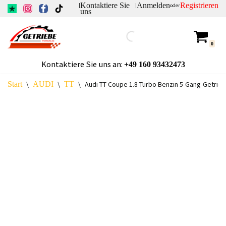
Kontaktiere Sie
Anmelden
Registrieren
|
|
oder
uns
Zum
Inhalt
0
springen
Kontaktiere Sie uns an:
+49
160 93432473
Start
\
AUDI
\
TT
\
Audi TT Coupe 1.8 Turbo Benzin 5-Gang-Getrie