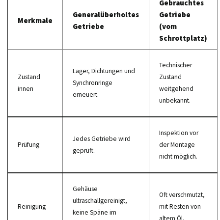
Gebrauchtes
Generalüberholtes
Getriebe
Merkmale
Getriebe
(vom
Schrottplatz)
Technischer
Lager, Dichtungen und
Zustand
Zustand
Synchronringe
innen
weitgehend
erneuert.
unbekannt.
Inspektion vor
Jedes Getriebe wird
Prüfung
der Montage
geprüft.
nicht möglich.
Gehäuse
Oft verschmutzt,
ultraschallgereinigt,
Reinigung
mit Resten von
keine Späne im
altem Öl.