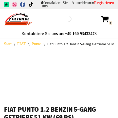
Kontaktiere Sie
Anmelden
Registrieren
|
|
oder
uns
Zum
Inhalt
0
springen
Kontaktiere Sie uns an:
+49
160 93432473
Start
\
FIAT
\
Punto
\
Fiat Punto 1.2 Benzin 5-Gang Getriebe 51 kW 
FIAT PUNTO 1.2 BENZIN 5-GANG
GETRIEBE 51 KW (69 PS)