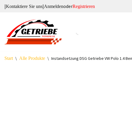
|
|
oder
Kontaktiere Sie uns
Anmelden
Registrieren
Zum
Inhalt
springen
Start
\
Alle Produkte
\
Instandsetzung DSG Getriebe VW Polo 1.4 Ben