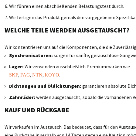
Wir führen einen abschließenden Belastungstest durch.
Wir fertigen das Produkt gemäß den vorgegebenen Spezifika
WELCHE TEILE WERDEN AUSGETAUSCHT?
Wir konzentrieren uns auf die Komponenten, die die Zuverläss
Synchronisatoren:
sorgen für sanfte, geräuschlose Gangwe
Lager:
Wir verwenden ausschließlich Premiummarken wie
,
,
,
.
SKF
FAG
NTN
KOYO
Dichtungen und Öldichtungen:
garantieren absolute Dich
Zahnräder:
werden ausgetauscht, sobald die vorhandenen V
KAUF UND RÜCKGABE
Wir verkaufen im Austausch. Das bedeutet, dass für den Austaus
eine Rückgabe innerhalb von 14 Tagen gegen eine Kaution möglic