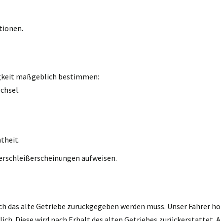
tionen.
igkeit maßgeblich bestimmen:
chsel.
theit.
erschleißerscheinungen aufweisen.
ch das alte Getriebe zurückgegeben werden muss. Unser Fahrer holt
h. Diese wird nach Erhalt des alten Getriebes zurückerstattet. A