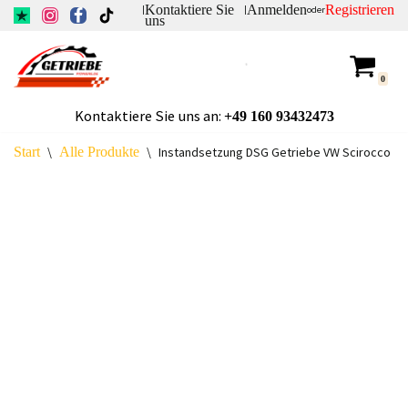
Kontaktiere Sie
Anmelden
Registrieren
|
|
oder
uns
Zum
Inhalt
0
springen
Kontaktiere Sie uns an:
+49
160 93432473
Start
\
Alle Produkte
\
Instandsetzung DSG Getriebe VW Scirocco 2.0