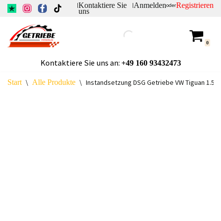
Kontaktiere Sie
Anmelden
Registrieren
|
|
oder
uns
Zum
Inhalt
0
springen
Kontaktiere Sie uns an:
+49
160 93432473
Start
\
Alle Produkte
\
Instandsetzung DSG Getriebe VW Tiguan 1.5 T