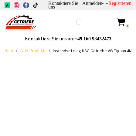
Kontaktiere Sie
Anmelden
Registrieren
|
|
oder
uns
Zum
Inhalt
0
springen
Kontaktiere Sie uns an:
+49
160 93432473
Start
\
Alle Produkte
\
Instandsetzung DSG Getriebe VW Tiguan 4Moti