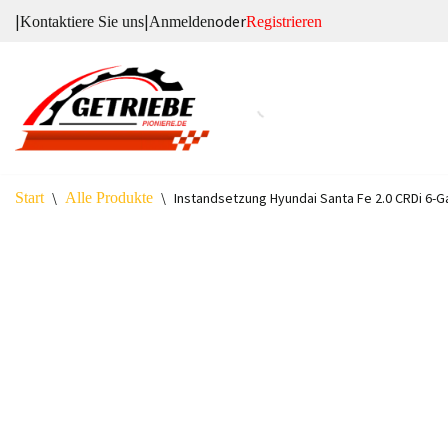
|
|
oder
Kontaktiere Sie uns
Anmelden
Registrieren
Zum
Inhalt
springen
Start
\
Alle Produkte
\
Instandsetzung Hyundai Santa Fe 2.0 CRDi 6-Ga