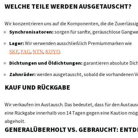
WELCHE TEILE WERDEN AUSGETAUSCHT?
Wir konzentrieren uns auf die Komponenten, die die Zuverläss
Synchronisatoren:
sorgen für sanfte, geräuschlose Gangwe
Lager:
Wir verwenden ausschließlich Premiummarken wie
,
,
,
.
SKF
FAG
NTN
KOYO
Dichtungen und Öldichtungen:
garantieren absolute Dich
Zahnräder:
werden ausgetauscht, sobald die vorhandenen V
KAUF UND RÜCKGABE
Wir verkaufen im Austausch. Das bedeutet, dass für den Austaus
eine Rückgabe innerhalb von 14 Tagen gegen eine Kaution möglic
abgeholt.
GENERALÜBERHOLT VS. GEBRAUCHT: ENTD