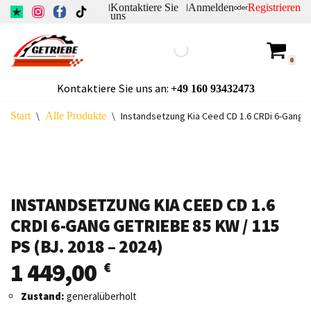
Kontaktiere Sie
Anmelden
Registrieren
|
|
oder
uns
Zum
Inhalt
0
springen
Kontaktiere Sie uns an:
+49
160 93432473
Start
\
Alle Produkte
\
Instandsetzung Kia Ceed CD 1.6 CRDi 6-Gang Ge
INSTANDSETZUNG KIA CEED CD 1.6
CRDI 6-GANG GETRIEBE 85 KW / 115
PS (BJ. 2018 – 2024)
1 449,00
€
Zustand:
generalüberholt