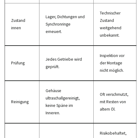
Technischer
Lager, Dichtungen und
Zustand
Zustand
Synchronringe
innen
weitgehend
erneuert.
unbekannt.
Inspektion vor
Jedes Getriebe wird
Prüfung
der Montage
geprüft.
nicht möglich.
Gehäuse
Oft verschmutzt,
ultraschallgereinigt,
Reinigung
mit Resten von
keine Späne im
altem Öl.
Inneren.
Risikobehaftet,