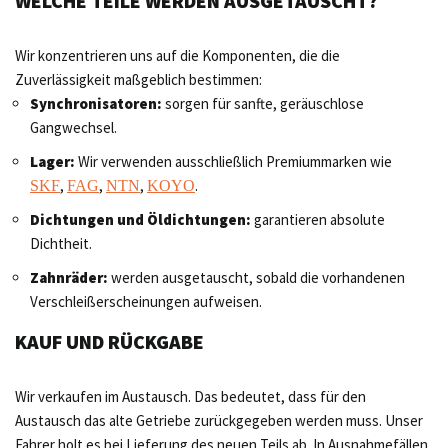
WELCHE TEILE WERDEN AUSGETAUSCHT?
Wir konzentrieren uns auf die Komponenten, die die
Zuverlässigkeit maßgeblich bestimmen:
Synchronisatoren:
sorgen für sanfte, geräuschlose
Gangwechsel.
Lager:
Wir verwenden ausschließlich Premiummarken wie
,
,
,
.
SKF
FAG
NTN
KOYO
Dichtungen und Öldichtungen:
garantieren absolute
Dichtheit.
Zahnräder:
werden ausgetauscht, sobald die vorhandenen
Verschleißerscheinungen aufweisen.
KAUF UND RÜCKGABE
Wir verkaufen im Austausch. Das bedeutet, dass für den
Austausch das alte Getriebe zurückgegeben werden muss. Unser
Fahrer holt es bei Lieferung des neuen Teils ab. In Ausnahmefällen