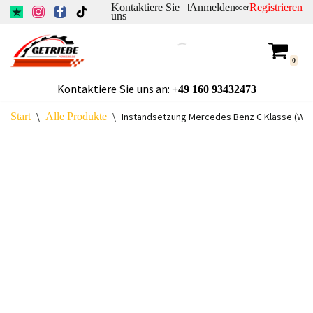
Kontaktiere Sie
Anmelden
Registrieren
|
|
oder
uns
Zum
Inhalt
0
springen
Kontaktiere Sie uns an:
+49
160 93432473
Start
\
Alle Produkte
\
Instandsetzung Mercedes Benz C Klasse (W203