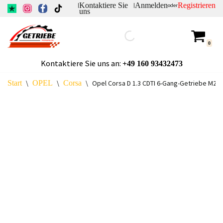
Kontaktiere Sie
Anmelden
Registrieren
|
|
oder
uns
Zum
Inhalt
0
springen
Kontaktiere Sie uns an:
+49
160 93432473
Start
\
OPEL
\
Corsa
\
Opel Corsa D 1.3 CDTI 6-Gang-Getriebe M20