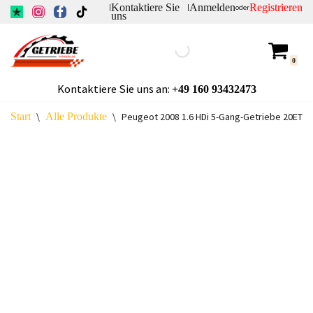
Kontaktiere Sie
Anmelden
Registrieren
|
|
oder
uns
Zum
Inhalt
0
springen
Kontaktiere Sie uns an:
+49
160 93432473
Start
\
Alle Produkte
\
Peugeot 2008 1.6 HDi 5-Gang-Getriebe 20ET06