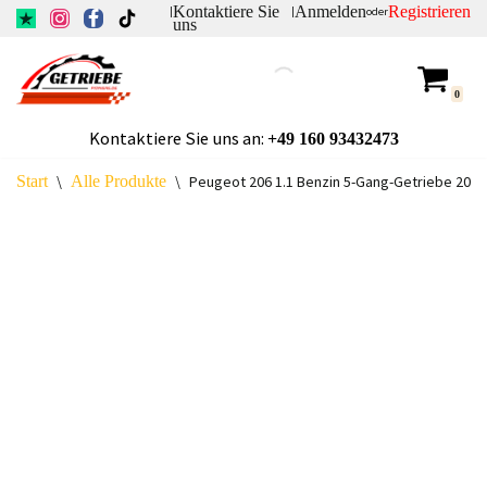
Kontaktiere Sie
Anmelden
Registrieren
|
|
oder
uns
Zum
Inhalt
0
springen
Kontaktiere Sie uns an:
+49
160 93432473
Start
\
Alle Produkte
\
Peugeot 206 1.1 Benzin 5-Gang-Getriebe 20C