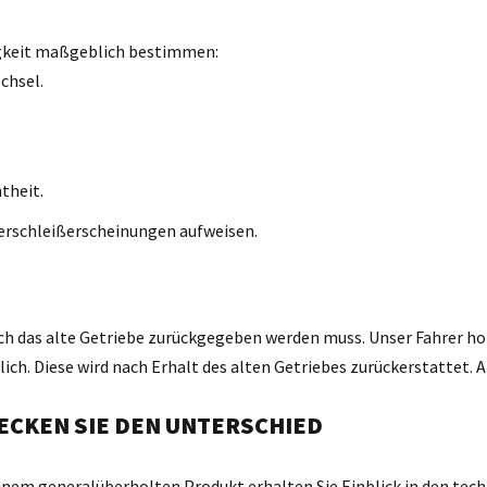
igkeit maßgeblich bestimmen:
chsel.
theit.
erschleißerscheinungen aufweisen.
ch das alte Getriebe zurückgegeben werden muss. Unser Fahrer holt
h. Diese wird nach Erhalt des alten Getriebes zurückerstattet. A
ECKEN SIE DEN UNTERSCHIED
einem generalüberholten Produkt erhalten Sie Einblick in den tech