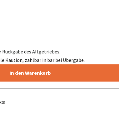
r Rückgabe des Altgetriebes.
elle Kaution, zahlbar in bar bei Übergabe.
In den Warenkorb
kte