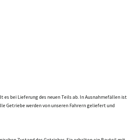
 es bei Lieferung des neuen Teils ab. In Ausnahmefällen ist
lle Getriebe werden von unseren Fahrern geliefert und
nischen Zustand des Getriebes. Sie erhalten ein Bauteil mit