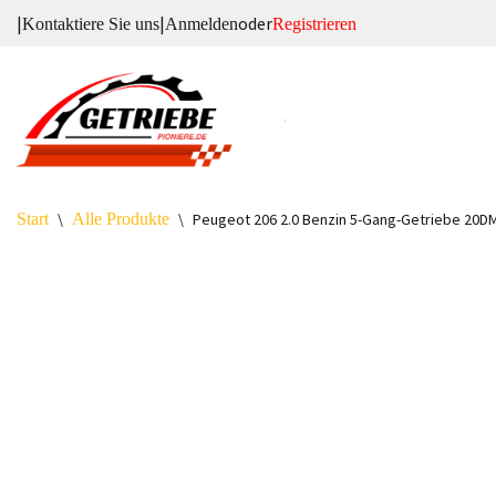
|
|
oder
Kontaktiere Sie uns
Anmelden
Registrieren
Zum
Inhalt
springen
Start
\
Alle Produkte
\
Peugeot 206 2.0 Benzin 5-Gang-Getriebe 20D