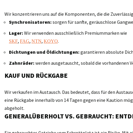
Wir konzentrieren uns auf die Komponenten, die die Zuverläss
Synchronisatoren:
sorgen für sanfte, geräuschlose Gangwe
Lager:
Wir verwenden ausschließlich Premiummarken wie
,
,
,
.
SKF
FAG
NTN
KOYO
Dichtungen und Öldichtungen:
garantieren absolute Dich
Zahnräder:
werden ausgetauscht, sobald die vorhandenen V
KAUF UND RÜCKGABE
Wir verkaufen im Austausch. Das bedeutet, dass für den Austaus
eine Rückgabe innerhalb von 14 Tagen gegen eine Kaution möglic
abgeholt.
GENERALÜBERHOLT VS. GEBRAUCHT: ENTD
Ein gebrauchtes Getriebe vom Schrottplatz ist ein Risiko. Mit 