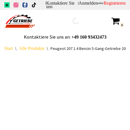
Kontaktiere Sie
Anmelden
Registrieren
|
|
oder
uns
Zum
Inhalt
0
springen
Kontaktiere Sie uns an:
+49
160 93432473
Start
\
Alle Produkte
\
Peugeot 207 1.4 Benzin 5-Gang-Getriebe 20C