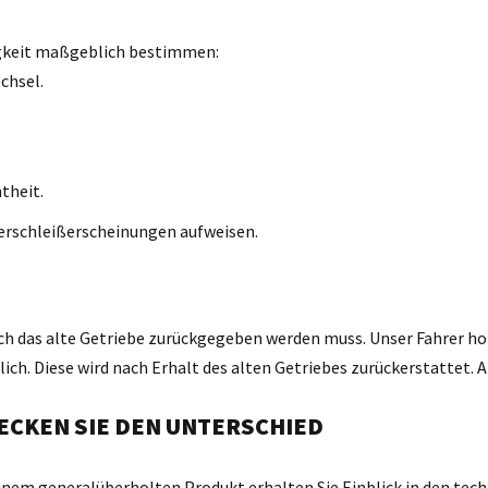
igkeit maßgeblich bestimmen:
chsel.
theit.
erschleißerscheinungen aufweisen.
ch das alte Getriebe zurückgegeben werden muss. Unser Fahrer holt
h. Diese wird nach Erhalt des alten Getriebes zurückerstattet. A
ECKEN SIE DEN UNTERSCHIED
einem generalüberholten Produkt erhalten Sie Einblick in den tech