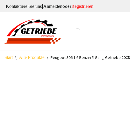
|
|
oder
Kontaktiere Sie uns
Anmelden
Registrieren
Zum
Inhalt
springen
Start
\
Alle Produkte
\
Peugeot 306 1.6 Benzin 5-Gang-Getriebe 20C