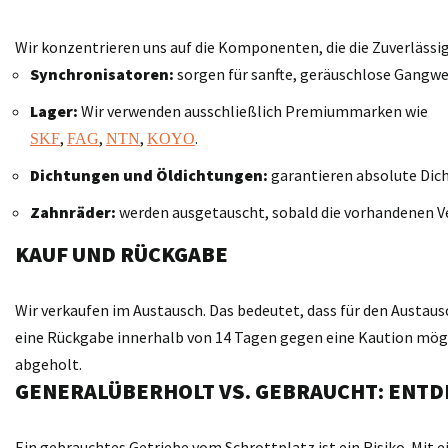
Wir konzentrieren uns auf die Komponenten, die die Zuverläss
Synchronisatoren:
sorgen für sanfte, geräuschlose Gangwe
Lager:
Wir verwenden ausschließlich Premiummarken wie
,
,
,
.
SKF
FAG
NTN
KOYO
Dichtungen und Öldichtungen:
garantieren absolute Dich
Zahnräder:
werden ausgetauscht, sobald die vorhandenen V
KAUF UND RÜCKGABE
Wir verkaufen im Austausch. Das bedeutet, dass für den Austaus
eine Rückgabe innerhalb von 14 Tagen gegen eine Kaution möglic
abgeholt.
GENERALÜBERHOLT VS. GEBRAUCHT: ENTD
Ein gebrauchtes Getriebe vom Schrottplatz ist ein Risiko. Mit 