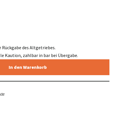
r Rückgabe des Altgetriebes.
elle Kaution, zahlbar in bar bei Übergabe.
In den Warenkorb
kte