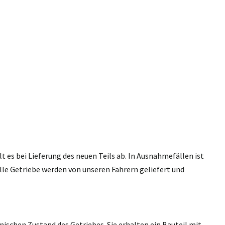
 es bei Lieferung des neuen Teils ab. In Ausnahmefällen ist
lle Getriebe werden von unseren Fahrern geliefert und
nischen Zustand des Getriebes. Sie erhalten ein Bauteil mit