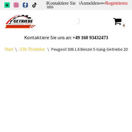
Kontaktiere Sie
Anmelden
Registrieren
|
|
oder
uns
Zum
Inhalt
0
springen
Kontaktiere Sie uns an:
+49
160 93432473
Start
\
Alle Produkte
\
Peugeot 306 1.6 Benzin 5-Gang-Getriebe 20C