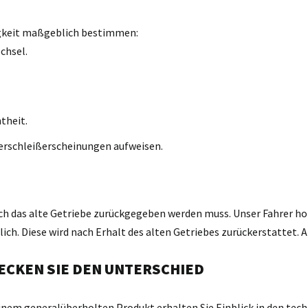
igkeit maßgeblich bestimmen:
chsel.
theit.
erschleißerscheinungen aufweisen.
ch das alte Getriebe zurückgegeben werden muss. Unser Fahrer holt
h. Diese wird nach Erhalt des alten Getriebes zurückerstattet. A
ECKEN SIE DEN UNTERSCHIED
einem generalüberholten Produkt erhalten Sie Einblick in den tech