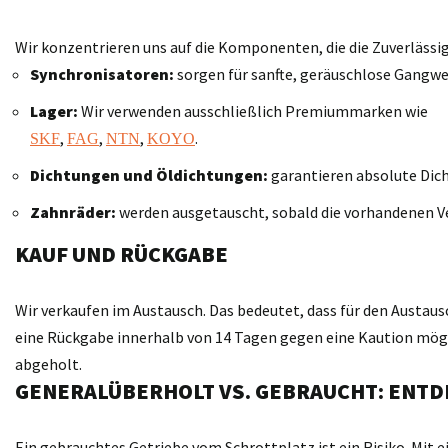
Wir konzentrieren uns auf die Komponenten, die die Zuverläss
Synchronisatoren:
sorgen für sanfte, geräuschlose Gangwe
Lager:
Wir verwenden ausschließlich Premiummarken wie
,
,
,
.
SKF
FAG
NTN
KOYO
Dichtungen und Öldichtungen:
garantieren absolute Dich
Zahnräder:
werden ausgetauscht, sobald die vorhandenen V
KAUF UND RÜCKGABE
Wir verkaufen im Austausch. Das bedeutet, dass für den Austaus
eine Rückgabe innerhalb von 14 Tagen gegen eine Kaution möglic
abgeholt.
GENERALÜBERHOLT VS. GEBRAUCHT: ENTD
Ein gebrauchtes Getriebe vom Schrottplatz ist ein Risiko. Mit 