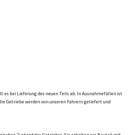
 es bei Lieferung des neuen Teils ab. In Ausnahmefällen ist
lle Getriebe werden von unseren Fahrern geliefert und
nischen Zustand des Getriebes. Sie erhalten ein Bauteil mit