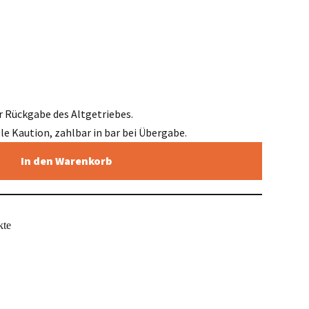
r Rückgabe des Altgetriebes.
elle Kaution, zahlbar in bar bei Übergabe.
In den Warenkorb
kte