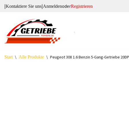
|
|
oder
Kontaktiere Sie uns
Anmelden
Registrieren
Zum
Inhalt
springen
Start
\
Alle Produkte
\
Peugeot 308 1.6 Benzin 5-Gang-Getriebe 20D