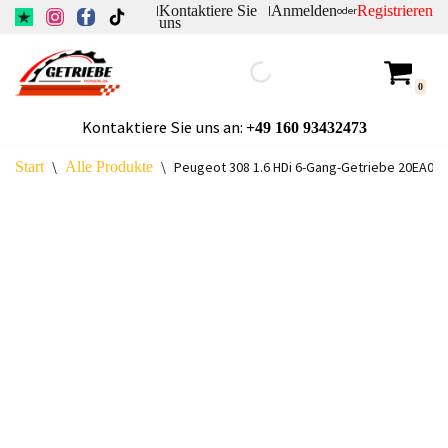
Kontaktiere Sie
Anmelden
Registrieren
|
|
oder
uns
Zum
Inhalt
0
springen
Kontaktiere Sie uns an:
+49
160 93432473
Start
\
Alle Produkte
\
Peugeot 308 1.6 HDi 6-Gang-Getriebe 20EA01