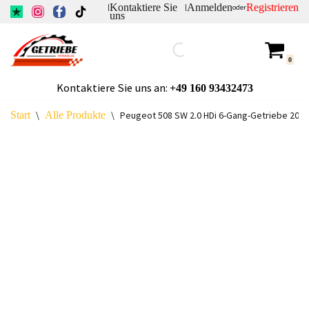
Kontaktiere Sie
Anmelden
Registrieren
|
|
oder
uns
Zum
Inhalt
0
springen
Kontaktiere Sie uns an:
+49
160 93432473
Start
\
Alle Produkte
\
Peugeot 508 SW 2.0 HDi 6-Gang-Getriebe 20M