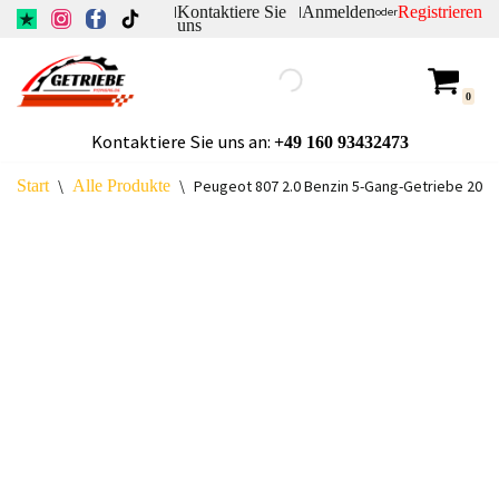
Kontaktiere Sie
Anmelden
Registrieren
|
|
oder
uns
Zum
Inhalt
0
springen
Kontaktiere Sie uns an:
+49
160 93432473
Start
\
Alle Produkte
\
Peugeot 807 2.0 Benzin 5-Gang-Getriebe 20D