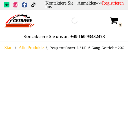
Kontaktiere Sie
Anmelden
Registrieren
|
|
oder
uns
Zum
Inhalt
0
springen
Kontaktiere Sie uns an:
+49
160 93432473
Start
\
Alle Produkte
\
Peugeot Boxer 2.2 HDi 6-Gang-Getriebe 20GP