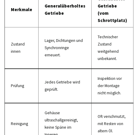
Generalüberholtes
Getriebe
Merkmale
Getriebe
(vom
Schrottplatz)
Technischer
Lager, Dichtungen und
Zustand
Zustand
Synchronringe
innen
weitgehend
erneuert.
unbekannt.
Inspektion vor
Jedes Getriebe wird
Prüfung
der Montage
geprüft.
nicht möglich.
Gehäuse
Oft verschmutzt,
ultraschallgereinigt,
Reinigung
mit Resten von
keine Späne im
altem Öl.
Inneren.