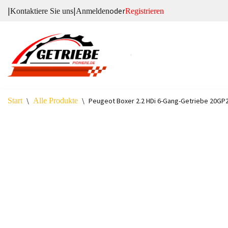
|
|
oder
Kontaktiere Sie uns
Anmelden
Registrieren
Zum
Inhalt
springen
Start
\
Alle Produkte
\
Peugeot Boxer 2.2 HDi 6-Gang-Getriebe 20GP