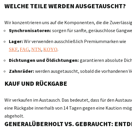
WELCHE TEILE WERDEN AUSGETAUSCHT?
Wir konzentrieren uns auf die Komponenten, die die Zuverläss
Synchronisatoren:
sorgen für sanfte, geräuschlose Gangwe
Lager:
Wir verwenden ausschließlich Premiummarken wie
,
,
,
.
SKF
FAG
NTN
KOYO
Dichtungen und Öldichtungen:
garantieren absolute Dich
Zahnräder:
werden ausgetauscht, sobald die vorhandenen V
KAUF UND RÜCKGABE
Wir verkaufen im Austausch. Das bedeutet, dass für den Austaus
eine Rückgabe innerhalb von 14 Tagen gegen eine Kaution möglic
abgeholt.
GENERALÜBERHOLT VS. GEBRAUCHT: ENTD