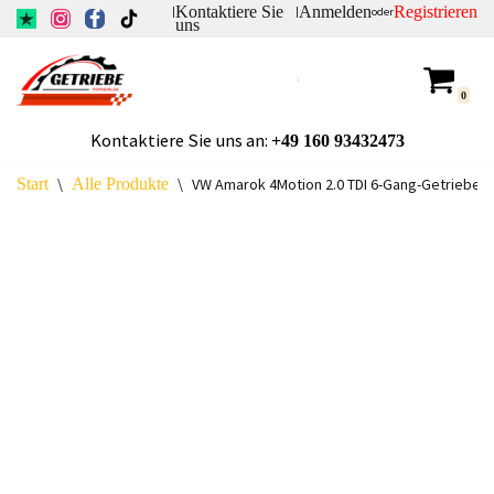
Kontaktiere Sie
Anmelden
Registrieren
|
|
oder
uns
Zum
Inhalt
0
springen
Kontaktiere Sie uns an:
+49
160 93432473
Start
\
Alle Produkte
\
VW Amarok 4Motion 2.0 TDI 6-Gang-Getriebe N