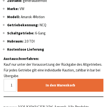
Zustand:
generalüberholt
Marke:
VW
Modell:
Amarok 4Motion
Getriebekennung:
NCQ
Schaltgetriebe:
6-Gang
Hubraum:
2.0 TDI
Kostenlose Lieferung
Austauschverfahren:
Kauf nur unter der Voraussetzung der Rückgabe des Altgetriebes.
Für jedes Getriebe gilt eine individuelle Kaution, zahlbar in bar bei
Übergabe.
In den Warenkorb
VOLKSWAGEN VW
Amarok
Alle Produkte