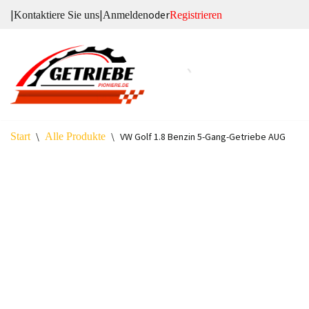
|
|
oder
Kontaktiere Sie uns
Anmelden
Registrieren
Zum
Inhalt
springen
Start
\
Alle Produkte
\
VW Golf 1.8 Benzin 5-Gang-Getriebe AUG