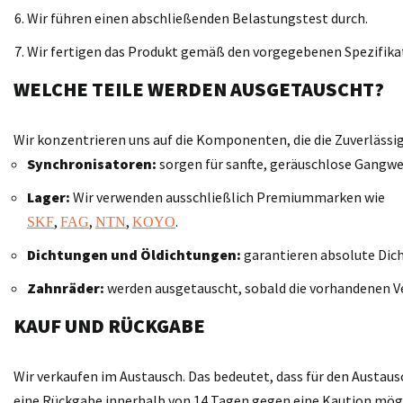
Wir führen einen abschließenden Belastungstest durch.
Wir fertigen das Produkt gemäß den vorgegebenen Spezifika
WELCHE TEILE WERDEN AUSGETAUSCHT?
Wir konzentrieren uns auf die Komponenten, die die Zuverläss
Synchronisatoren:
sorgen für sanfte, geräuschlose Gangwe
Lager:
Wir verwenden ausschließlich Premiummarken wie
,
,
,
.
SKF
FAG
NTN
KOYO
Dichtungen und Öldichtungen:
garantieren absolute Dich
Zahnräder:
werden ausgetauscht, sobald die vorhandenen V
KAUF UND RÜCKGABE
Wir verkaufen im Austausch. Das bedeutet, dass für den Austaus
eine Rückgabe innerhalb von 14 Tagen gegen eine Kaution möglic