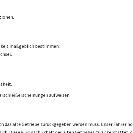
tionen.
igkeit maßgeblich bestimmen:
chsel.
theit.
erschleißerscheinungen aufweisen.
ch das alte Getriebe zurückgegeben werden muss. Unser Fahrer holt
h. Diese wird nach Erhalt des alten Getriebes zurückerstattet. A