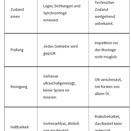
Technischer
Lager, Dichtungen und
Zustand
Zustand
Synchronringe
innen
weitgehend
erneuert.
unbekannt.
Inspektion vor
Jedes Getriebe wird
Prüfung
der Montage
geprüft.
nicht möglich.
Gehäuse
Oft verschmutzt,
ultraschallgereinigt,
Reinigung
mit Resten von
keine Späne im
altem Öl.
Inneren.
Risikobehaftet,
Vorhersehbar, ähnlich
das Bauteil kann
Haltbarkeit
wie ein Neuteil.
jederzeit