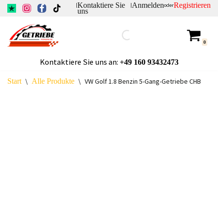
Kontaktiere Sie
Anmelden
Registrieren
|
|
oder
uns
Zum
Inhalt
0
springen
Kontaktiere Sie uns an:
+49
160 93432473
Start
\
Alle Produkte
\
VW Golf 1.8 Benzin 5-Gang-Getriebe CHB