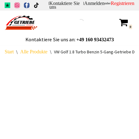
Kontaktiere Sie
Anmelden
Registrieren
|
|
oder
uns
Zum
Inhalt
0
springen
Kontaktiere Sie uns an:
+49
160 93432473
Start
\
Alle Produkte
\
VW Golf 1.8 Turbo Benzin 5-Gang-Getriebe DT