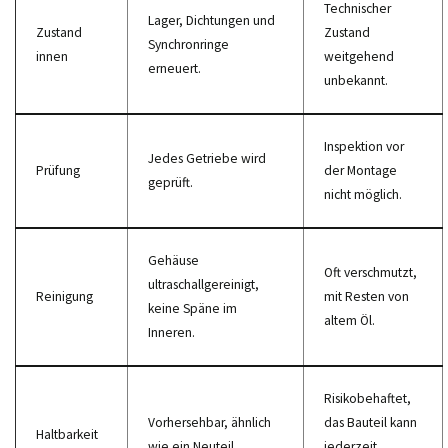
Technischer
Lager, Dichtungen und
Zustand
Zustand
Synchronringe
innen
weitgehend
erneuert.
unbekannt.
Inspektion vor
Jedes Getriebe wird
Prüfung
der Montage
geprüft.
nicht möglich.
Gehäuse
Oft verschmutzt,
ultraschallgereinigt,
Reinigung
mit Resten von
keine Späne im
altem Öl.
Inneren.
Risikobehaftet,
Vorhersehbar, ähnlich
das Bauteil kann
Haltbarkeit
wie ein Neuteil.
jederzeit