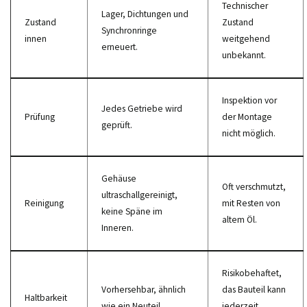
Technischer
Lager, Dichtungen und
Zustand
Zustand
Synchronringe
innen
weitgehend
erneuert.
unbekannt.
Inspektion vor
Jedes Getriebe wird
Prüfung
der Montage
geprüft.
nicht möglich.
Gehäuse
Oft verschmutzt,
ultraschallgereinigt,
Reinigung
mit Resten von
keine Späne im
altem Öl.
Inneren.
Risikobehaftet,
Vorhersehbar, ähnlich
das Bauteil kann
Haltbarkeit
wie ein Neuteil.
jederzeit