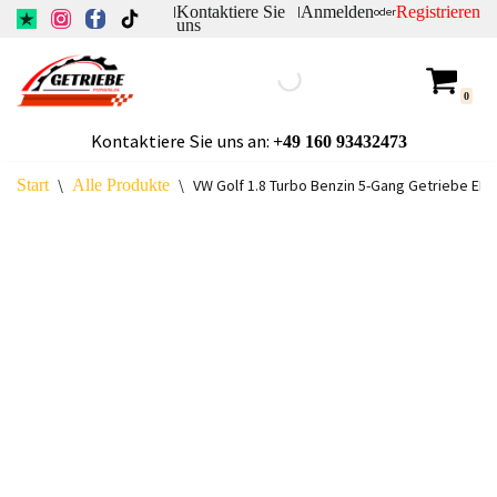
Kontaktiere Sie
Anmelden
Registrieren
|
|
oder
uns
Zum
Inhalt
0
springen
Kontaktiere Sie uns an:
+49
160 93432473
Start
\
Alle Produkte
\
VW Golf 1.8 Turbo Benzin 5-Gang Getriebe EB