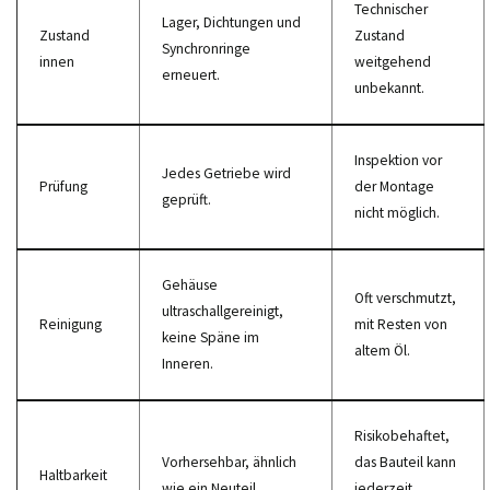
Technischer
Lager, Dichtungen und
Zustand
Zustand
Synchronringe
innen
weitgehend
erneuert.
unbekannt.
Inspektion vor
Jedes Getriebe wird
Prüfung
der Montage
geprüft.
nicht möglich.
Gehäuse
Oft verschmutzt,
ultraschallgereinigt,
Reinigung
mit Resten von
keine Späne im
altem Öl.
Inneren.
Risikobehaftet,
Vorhersehbar, ähnlich
das Bauteil kann
Haltbarkeit
wie ein Neuteil.
jederzeit