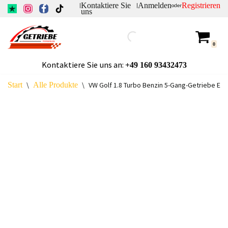
Kontaktiere Sie
Anmelden
Registrieren
|
|
oder
uns
Zum
Inhalt
0
springen
Kontaktiere Sie uns an:
+49
160 93432473
Start
\
Alle Produkte
\
VW Golf 1.8 Turbo Benzin 5-Gang-Getriebe EH