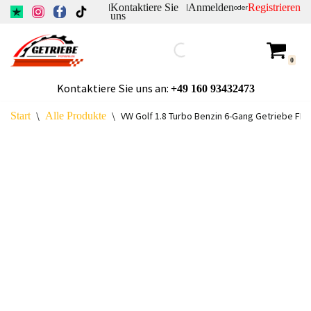
Kontaktiere Sie
Anmelden
Registrieren
|
|
oder
uns
Zum
Inhalt
0
springen
Kontaktiere Sie uns an:
+49
160 93432473
Start
\
Alle Produkte
\
VW Golf 1.8 Turbo Benzin 6-Gang Getriebe FML