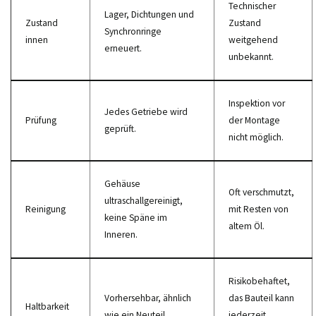
Technischer
Lager, Dichtungen und
Zustand
Zustand
Synchronringe
innen
weitgehend
erneuert.
unbekannt.
Inspektion vor
Jedes Getriebe wird
Prüfung
der Montage
geprüft.
nicht möglich.
Gehäuse
Oft verschmutzt,
ultraschallgereinigt,
Reinigung
mit Resten von
keine Späne im
altem Öl.
Inneren.
Risikobehaftet,
Vorhersehbar, ähnlich
das Bauteil kann
Haltbarkeit
wie ein Neuteil.
jederzeit