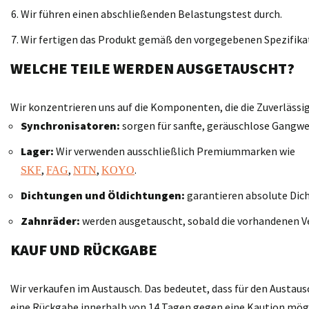
Wir führen einen abschließenden Belastungstest durch.
Wir fertigen das Produkt gemäß den vorgegebenen Spezifika
WELCHE TEILE WERDEN AUSGETAUSCHT?
Wir konzentrieren uns auf die Komponenten, die die Zuverläss
Synchronisatoren:
sorgen für sanfte, geräuschlose Gangwe
Lager:
Wir verwenden ausschließlich Premiummarken wie
,
,
,
.
SKF
FAG
NTN
KOYO
Dichtungen und Öldichtungen:
garantieren absolute Dich
Zahnräder:
werden ausgetauscht, sobald die vorhandenen V
KAUF UND RÜCKGABE
Wir verkaufen im Austausch. Das bedeutet, dass für den Austaus
eine Rückgabe innerhalb von 14 Tagen gegen eine Kaution möglic