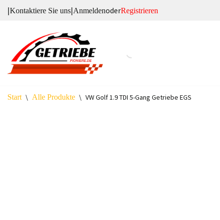
|
|
oder
Kontaktiere Sie uns
Anmelden
Registrieren
Zum
Inhalt
springen
Start
\
Alle Produkte
\
VW Golf 1.9 TDI 5-Gang Getriebe EGS