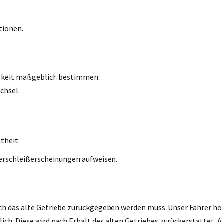
tionen.
igkeit maßgeblich bestimmen:
chsel.
theit.
erschleißerscheinungen aufweisen.
ch das alte Getriebe zurückgegeben werden muss. Unser Fahrer holt
h. Diese wird nach Erhalt des alten Getriebes zurückerstattet. A