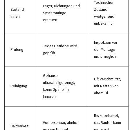
Technischer
Lager, Dichtungen und
Zustand
Zustand
Synchronringe
innen
weitgehend
erneuert.
unbekannt.
Inspektion vor
Jedes Getriebe wird
Prüfung
der Montage
geprüft.
nicht möglich.
Gehäuse
Oft verschmutzt,
ultraschallgereinigt,
Reinigung
mit Resten von
keine Späne im
altem Öl.
Inneren.
Risikobehaftet,
Vorhersehbar, ähnlich
das Bauteil kann
Haltbarkeit
wie ein Neuteil.
jederzeit