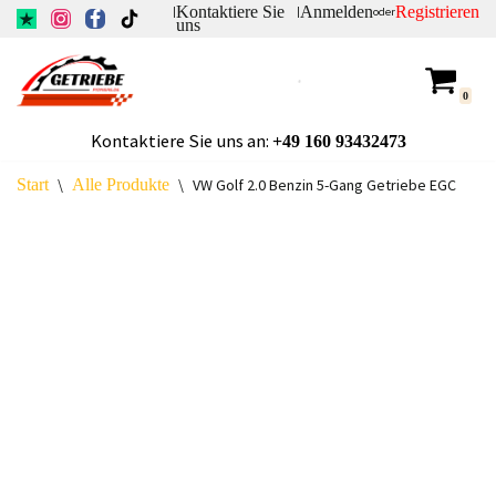
Kontaktiere Sie
Anmelden
Registrieren
|
|
oder
uns
Zum
Inhalt
0
springen
Kontaktiere Sie uns an:
+49
160 93432473
Start
\
Alle Produkte
\
VW Golf 2.0 Benzin 5-Gang Getriebe EGC