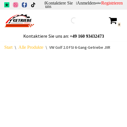
Kontaktiere Sie
Anmelden
Registrieren
|
|
oder
uns
Zum
Inhalt
0
springen
Kontaktiere Sie uns an:
+49
160 93432473
Start
\
Alle Produkte
\
VW Golf 2.0 FSI 6-Gang-Getriebe JXR