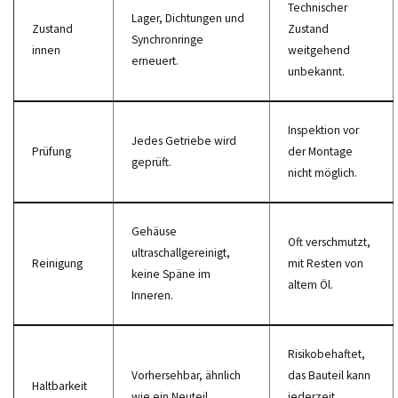
Technischer
Lager, Dichtungen und
Zustand
Zustand
Synchronringe
innen
weitgehend
erneuert.
unbekannt.
Inspektion vor
Jedes Getriebe wird
Prüfung
der Montage
geprüft.
nicht möglich.
Gehäuse
Oft verschmutzt,
ultraschallgereinigt,
Reinigung
mit Resten von
keine Späne im
altem Öl.
Inneren.
Risikobehaftet,
Vorhersehbar, ähnlich
das Bauteil kann
Haltbarkeit
wie ein Neuteil.
jederzeit