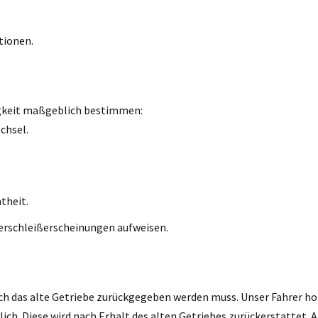
tionen.
igkeit maßgeblich bestimmen:
chsel.
theit.
erschleißerscheinungen aufweisen.
ch das alte Getriebe zurückgegeben werden muss. Unser Fahrer holt
h. Diese wird nach Erhalt des alten Getriebes zurückerstattet. A