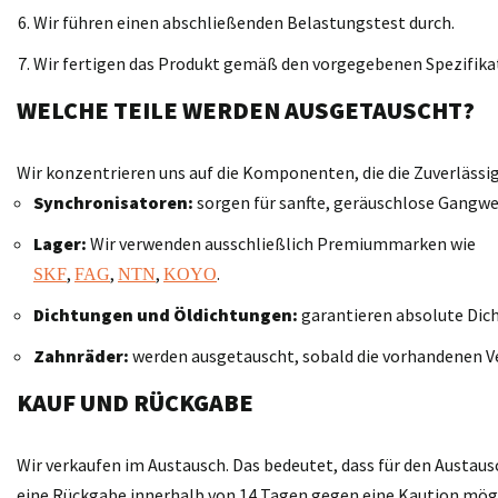
Wir führen einen abschließenden Belastungstest durch.
Wir fertigen das Produkt gemäß den vorgegebenen Spezifika
WELCHE TEILE WERDEN AUSGETAUSCHT?
Wir konzentrieren uns auf die Komponenten, die die Zuverläss
Synchronisatoren:
sorgen für sanfte, geräuschlose Gangwe
Lager:
Wir verwenden ausschließlich Premiummarken wie
,
,
,
.
SKF
FAG
NTN
KOYO
Dichtungen und Öldichtungen:
garantieren absolute Dich
Zahnräder:
werden ausgetauscht, sobald die vorhandenen V
KAUF UND RÜCKGABE
Wir verkaufen im Austausch. Das bedeutet, dass für den Austaus
eine Rückgabe innerhalb von 14 Tagen gegen eine Kaution möglic