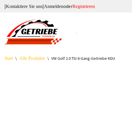
|
|
oder
Kontaktiere Sie uns
Anmelden
Registrieren
Zum
Inhalt
springen
Start
\
Alle Produkte
\
VW Golf 2.0 TSI 6-Gang-Getriebe KDU