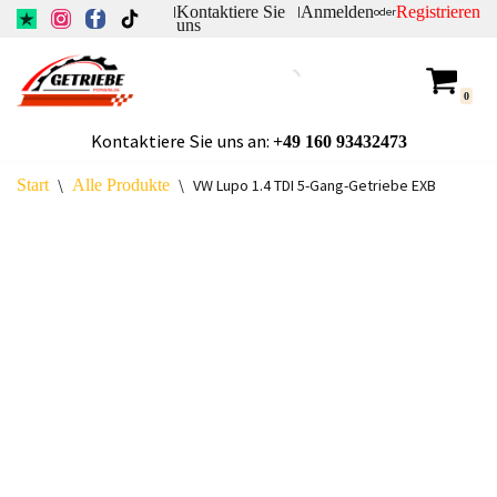
Kontaktiere Sie
Anmelden
Registrieren
|
|
oder
uns
Zum
Inhalt
0
springen
Kontaktiere Sie uns an:
+49
160 93432473
Start
\
Alle Produkte
\
VW Lupo 1.4 TDI 5-Gang-Getriebe EXB