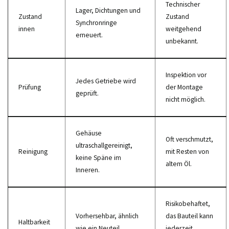
Technischer
Lager, Dichtungen und
Zustand
Zustand
Synchronringe
innen
weitgehend
erneuert.
unbekannt.
Inspektion vor
Jedes Getriebe wird
Prüfung
der Montage
geprüft.
nicht möglich.
Gehäuse
Oft verschmutzt,
ultraschallgereinigt,
Reinigung
mit Resten von
keine Späne im
altem Öl.
Inneren.
Risikobehaftet,
Vorhersehbar, ähnlich
das Bauteil kann
Haltbarkeit
wie ein Neuteil.
jederzeit