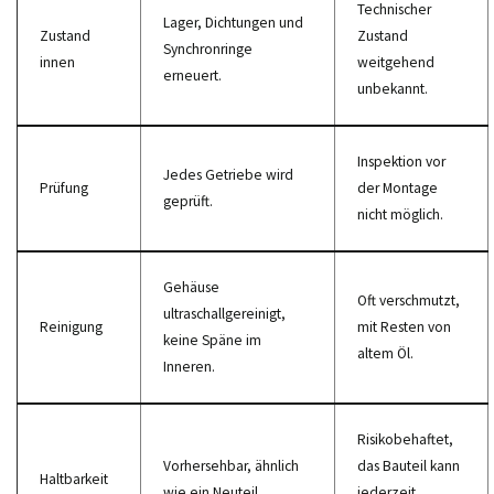
Technischer
Lager, Dichtungen und
Zustand
Zustand
Synchronringe
innen
weitgehend
erneuert.
unbekannt.
Inspektion vor
Jedes Getriebe wird
Prüfung
der Montage
geprüft.
nicht möglich.
Gehäuse
Oft verschmutzt,
ultraschallgereinigt,
Reinigung
mit Resten von
keine Späne im
altem Öl.
Inneren.
Risikobehaftet,
Vorhersehbar, ähnlich
das Bauteil kann
Haltbarkeit
wie ein Neuteil.
jederzeit