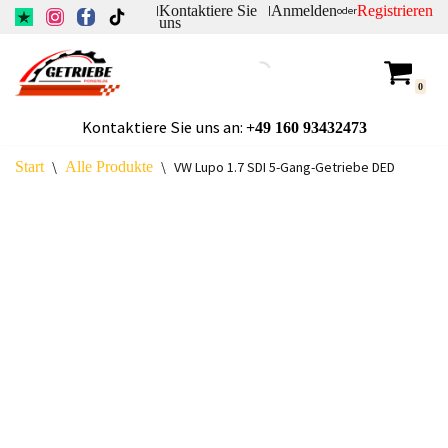
Kontaktiere Sie
Anmelden
Registrieren
|
|
oder
uns
Zum
Inhalt
0
springen
Kontaktiere Sie uns an:
+49
160 93432473
Start
\
Alle Produkte
\
VW Lupo 1.7 SDI 5-Gang-Getriebe DED