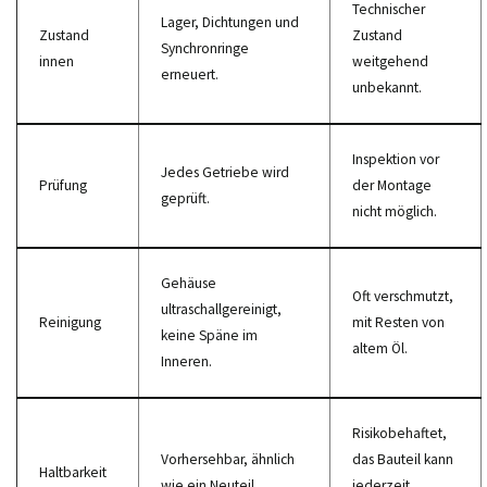
Technischer
Lager, Dichtungen und
Zustand
Zustand
Synchronringe
innen
weitgehend
erneuert.
unbekannt.
Inspektion vor
Jedes Getriebe wird
Prüfung
der Montage
geprüft.
nicht möglich.
Gehäuse
Oft verschmutzt,
ultraschallgereinigt,
Reinigung
mit Resten von
keine Späne im
altem Öl.
Inneren.
Risikobehaftet,
Vorhersehbar, ähnlich
das Bauteil kann
Haltbarkeit
wie ein Neuteil.
jederzeit