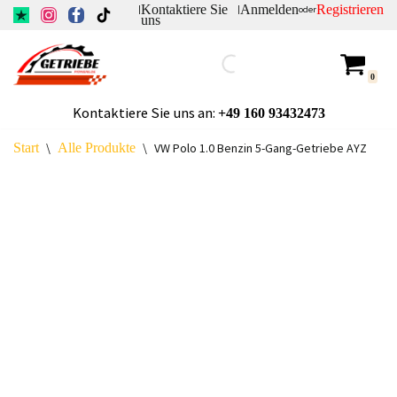
Kontaktiere Sie
Anmelden
Registrieren
|
|
oder
uns
Zum
Inhalt
0
springen
Kontaktiere Sie uns an:
+49
160 93432473
Start
\
Alle Produkte
\
VW Polo 1.0 Benzin 5-Gang-Getriebe AYZ