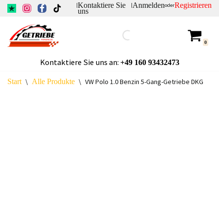
Kontaktiere Sie
Anmelden
Registrieren
|
|
oder
uns
Zum
Inhalt
0
springen
Kontaktiere Sie uns an:
+49
160 93432473
Start
\
Alle Produkte
\
VW Polo 1.0 Benzin 5-Gang-Getriebe DKG