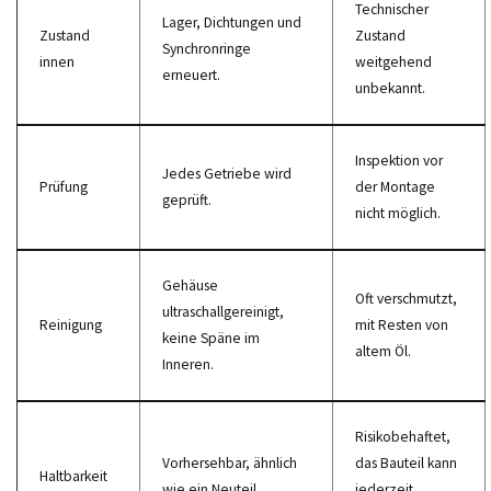
Technischer
Lager, Dichtungen und
Zustand
Zustand
Synchronringe
innen
weitgehend
erneuert.
unbekannt.
Inspektion vor
Jedes Getriebe wird
Prüfung
der Montage
geprüft.
nicht möglich.
Gehäuse
Oft verschmutzt,
ultraschallgereinigt,
Reinigung
mit Resten von
keine Späne im
altem Öl.
Inneren.
Risikobehaftet,
Vorhersehbar, ähnlich
das Bauteil kann
Haltbarkeit
wie ein Neuteil.
jederzeit